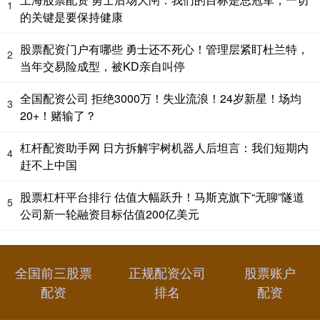
1
的关键是要保持健康
股票配资门户有哪些 勇士还不死心！管理层紧盯杜兰特，
2
当年交易险成型，被KD亲自叫停
全国配资公司 拒绝3000万！失业流浪！24岁新星！场均
3
20+！赌输了？
杠杆配资助手网 日方拆解宇树机器人后坦言：我们短期内
4
赶不上中国
股票杠杆平台排行 估值大幅跃升！马斯克旗下“无聊”隧道
5
公司新一轮融资目标估值200亿美元
全国前三股票
正规配资公司
股票账户
配资
排名
配资